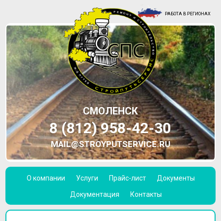
РАБОТА В РЕГИОНАХ
СМОЛЕНСК
8 (812) 958-42-30
MAIL@STROYPUTSERVICE.RU
О компании
Услуги
Прайс-лист
Документы
Документация
Контакты