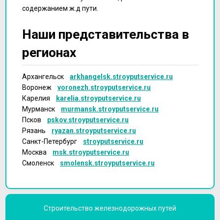
содержанием ж.д пути.
Наши представительства в
регионах
Архангельск
arkhangelsk.stroyputservice.ru
Воронеж
voronezh.stroyputservice.ru
Карелия
karelia.stroyputservice.ru
Мурманск
murmansk.stroyputservice.ru
Псков
pskov.stroyputservice.ru
Рязань
ryazan.stroyputservice.ru
Санкт-Петербург
stroyputservice.ru
Москва
msk.stroyputservice.ru
Смоленск
smolensk.stroyputservice.ru
Строительство железнодорожных путей